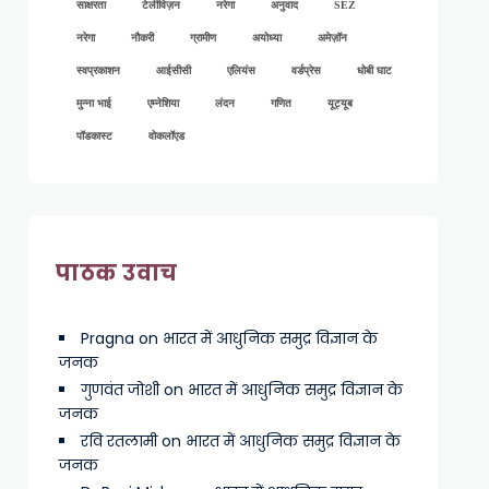
साक्षरता
टेलीविज़न
नरेगा
अनुवाद
SEZ
नरेगा
नौकरी
ग्रामीण
अयोध्या
अमेज़ॉन
स्वप्रकाशन
आईसीसी
एलियंस
वर्डप्रेस
धोबी घाट
मुन्ना भाई
एम्नेशिया
लंदन
गणित
यूट्यूब
पॉडकास्ट
वोकलॉएड
पाठक उवाच
Pragna
on
भारत में आधुनिक समुद्र विज्ञान के
जनक
गुणवंत जोशी
on
भारत में आधुनिक समुद्र विज्ञान के
जनक
रवि रतलामी
on
भारत में आधुनिक समुद्र विज्ञान के
जनक