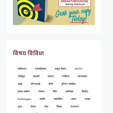
विषय विविधा
पाकिस्तान
ट्रांसक्रिप्शन
समुद्र विज्ञान
MOOC
टॉलीवुड
महामारी
वायरस
मंगोलिया
खानाबदोश
एआई
ओपनएआई
क्रोम
युनियन कार्बाइड
एमएस आफ़िस
पंचायत
गेमिंग
आईपीएल
क्रिकेट
Indibloggies
कश्मीर
नाईजीरिया
जापान
यामाहा
गूगल
भोपाल
गोआ
किंडल
राजस्थान