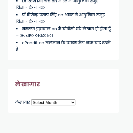
Dr Ravi Mishra
on
भारत में आधुनिक समुद्र
विज्ञान के जनक
डॉ विजेन्द्र प्रताप सिंह
on
भारत में आधुनिक समुद्र
विज्ञान के जनक
मसरूफ़ इक़बाल
on
मैं चौबीसों घंटे लेखक ही होता हूँ
– अल्ताफ़ टायरवाला
ePandit
on
सलमान के कारण मेरा नाम याद रखते
हैं
लेखागार
लेखागार