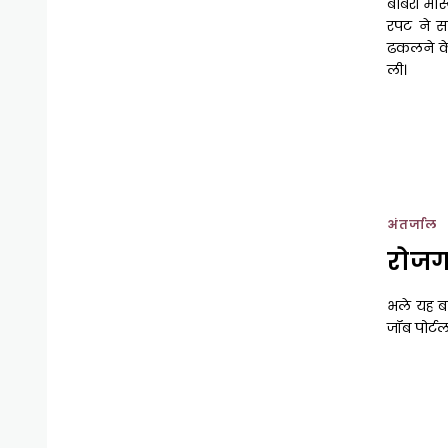
बाबरी मस
रपट ने स
ढकलने के 
ली।
अंतर्जाल
रोजगा
भले यह ब
जॉब पोर्ट