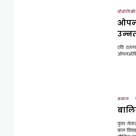
प्रौद्योगिकी
ओपनऑफ
उन्न
रवि रतलाम
ओपनऑफ़िस
समाज
बालि
कुछ नेताओ
बाल विवाह