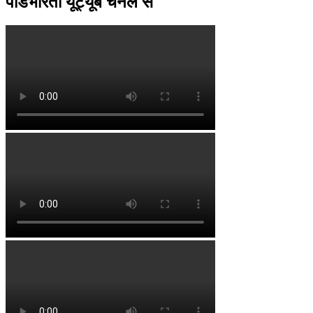
पॉडभारती यूट्यूब चैनल से