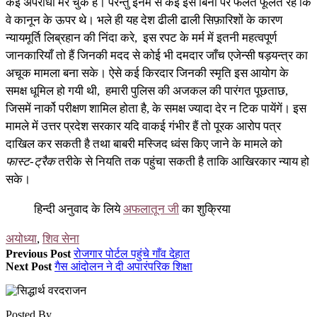
कई अपराधी मर चुके हैं। परन्तु इनमें से कई इस बिना पर फलते फूलते रहे कि
वे कानून के ऊपर थे। भले ही यह देश ढीली ढाली सिफ़ारिशों के कारण
न्यायमूर्ति लिब्रहान की निंदा करे, इस रपट के मर्म में इतनी महत्वपूर्ण
जानकारियाँ तो हैं जिनकी मदद से कोई भी दमदार जाँच एजेन्सी षड़यन्त्र का
अचूक मामला बना सके। ऐसे कई किरदार जिनकी स्मृति इस आयोग के
समक्ष धूमिल हो गयी थी, हमारी पुलिस की अजकल की पारंगत पूछताछ,
जिसमें नार्को परीक्षण शामिल होता है, के समक्ष ज्यादा देर न टिक पायेंगें। इस
मामले में उत्तर प्रदेश सरकार यदि वाकई गंभीर हैं तो पूरक आरोप पत्र
दाखिल कर सकती है तथा बाबरी मस्जिद ध्वंस किए जाने के मामले को
फास्ट-ट्रैक
तरीके से नियति तक पहुंचा सकती है ताकि आखिरकार न्याय हो
सके।
हिन्दी अनुवाद के लिये
अफलातून जी
का शुक्रिया
अयोध्या
,
शिव सेना
Previous Post
रोजगार पोर्टल पहुंचे गाँव देहात
Next Post
गैस आंदोलन ने दी अपारंपरिक शिक्षा
Posted By