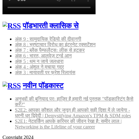
पॉडभारती क्लासिक से
अंक 9 : सामुदायिक रेडियो की दीवानगी
अंक 8 : भ्रष्टाचार विरोध का इंटरनेट एक्सटेंशन
अंक 7 : ब्लैक पैम्फलैट्सः लीक से हटकर
अंक 6 : भारत, आलवेज़ टर्न्ड आन
अंक 5 : थम न जाये जलधारा
अंक 4 : अंशुल ने मचाया गदर
अंक 3 : मायावती पर फ्रेश रिलायंस
नवीन पॉडकास्ट
अनुभवों की बुनियाद परः हाज़िर है हमारी नई पुस्तक "पॉडकास्टिंग कैसे
करें?"
S2E2: आपका कौशल और जुनून ही आपको सही दिशा में ले जायेगा -
धरनी धर द्विवेदी | Demystifying Amazon's TPM & SDM roles
S2E1: नेटवर्किंग आपके करियर की जीवन रेखा है: समीर लाल |
Networking is the Lifeline of your career
Copyright 2024