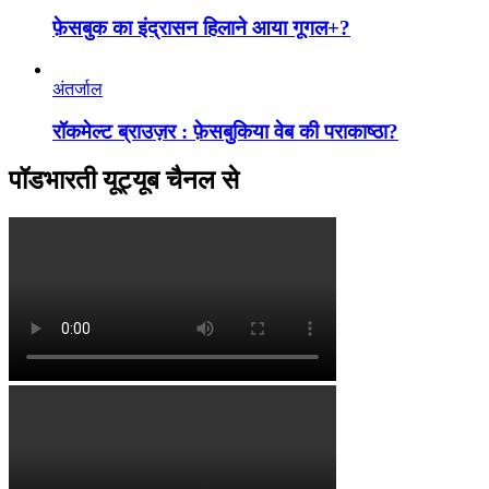
फ़ेसबुक का इंद्रासन हिलाने आया गूगल+?
अंतर्जाल
रॉकमेल्ट ब्राउज़र : फ़ेसबुकिया वेब की पराकाष्ठा?
पॉडभारती यूट्यूब चैनल से