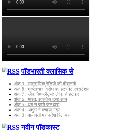
पॉडभारती क्लासिक से
अंक 9 : सामुदायिक रेडियो की दीवानगी
अंक 8 : भ्रष्टाचार विरोध का इंटरनेट एक्सटेंशन
अंक 7 : ब्लैक पैम्फलैट्सः लीक से हटकर
अंक 6 : भारत, आलवेज़ टर्न्ड आन
अंक 5 : थम न जाये जलधारा
अंक 4 : अंशुल ने मचाया गदर
अंक 3 : मायावती पर फ्रेश रिलायंस
नवीन पॉडकास्ट