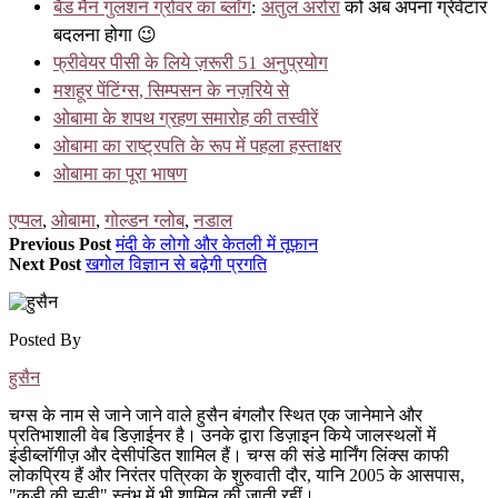
बैड मैन गुलशन ग्रोवर का ब्लॉग
:
अतुल अरोरा
को अब अपना ग्रेवेटार
बदलना होगा 😉
फ्रीवेयर पीसी के लिये ज़रूरी 51 अनुप्रयोग
मशहूर पेंटिंग्स, सिम्पसन के नज़रिये से
ओबामा के शपथ ग्रहण समारोह की तस्वीरें
ओबामा का राष्ट्रपति के रूप में पहला हस्ताक्षर
ओबामा का पूरा भाषण
एप्पल
,
ओबामा
,
गोल्डन ग्लोब
,
नडाल
Previous Post
मंदी के लोगो और केतली में तूफ़ान
Next Post
खगोल विज्ञान से बढ़ेगी प्रगति
Posted By
हुसैन
चग्स के नाम से जाने जाने वाले हुसैन बंगलौर स्थित एक जानेमाने और
प्रतिभाशाली वेब डिज़ाईनर है। उनके द्वारा डिज़ाइन किये जालस्थलों में
इंडीब्लॉगीज़ और देसीपंडित शामिल हैं। चग्स की संडे मार्निंग लिंक्स काफी
लोकप्रिय हैं और निरंतर पत्रिका के शुरुवाती दौर, यानि 2005 के आसपास,
"कड़ी की झड़ी" स्तंभ में भी शामिल की जाती रहीं।