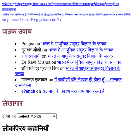
पाकिस्तान
ट्रांसक्रिप्शन
समुद्र विज्ञान
MOOC
टॉलीवुड
महामारी
वायरस
मंगोलिया
खानाबदोश
एआई
ओपनएआई
क्रोम
युनियन
कार्बाइड
एमएस
आफ़िस
पंचायत
गेमिंग
आईपीएल
क्रिकेट
Indibloggies
कश्मीर
नाईजीरिया
जापान
यामाहा
गूगल
भोपाल
गोआ
किंडल
राजस्थान
साक्षरता
टेलीवि
घाट
मुन्ना भाई
एम्नेशिया
लंदन
गणित
यूट्यूब
पॉडकास्ट
वोकलॉएड
पाठक उवाच
Pragna
on
भारत में आधुनिक समुद्र विज्ञान के जनक
गुणवंत जोशी
on
भारत में आधुनिक समुद्र विज्ञान के जनक
रवि रतलामी
on
भारत में आधुनिक समुद्र विज्ञान के जनक
Dr Ravi Mishra
on
भारत में आधुनिक समुद्र विज्ञान के जनक
डॉ विजेन्द्र प्रताप सिंह
on
भारत में आधुनिक समुद्र विज्ञान के
जनक
मसरूफ़ इक़बाल
on
मैं चौबीसों घंटे लेखक ही होता हूँ – अल्ताफ़
टायरवाला
ePandit
on
सलमान के कारण मेरा नाम याद रखते हैं
लेखागार
लेखागार
लोकप्रिय कहानियाँ