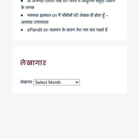
डॉ विजेन्द्र प्रताप सिंह
on
भारत में आधुनिक समुद्र विज्ञान
के जनक
मसरूफ़ इक़बाल
on
मैं चौबीसों घंटे लेखक ही होता हूँ –
अल्ताफ़ टायरवाला
ePandit
on
सलमान के कारण मेरा नाम याद रखते हैं
लेखागार
लेखागार