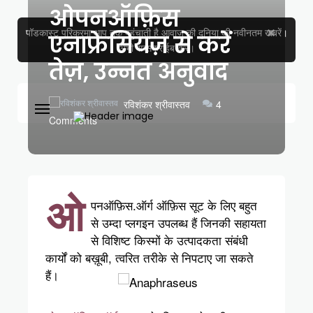
ओपनऑफ़िस
पॉडकास्ट परिक्रमा आप तक पहुंचाती है आवाज़ की दुनिया की नवीनतम खबरें।
एनाफ्रेसियज़ से करें
अभी सब्सक्राईब करें।
तेज़, उन्नत अनुवाद
रविशंकर श्रीवास्तव
4
Comments
ओ
पनऑफ़िस.ऑर्ग ऑफ़िस सूट के लिए बहुत
से उम्दा प्लगइन उपलब्ध हैं जिनकी सहायता
से विशिष्ट किस्मों के उत्पादकता संबंधी
कार्यों को बख़ूबी, त्वरित तरीके से निपटाए जा सकते
हैं।