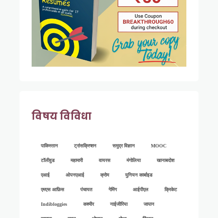
विषय विविधा
पाकिस्तान
ट्रांसक्रिप्शन
समुद्र विज्ञान
MOOC
टॉलीवुड
महामारी
वायरस
मंगोलिया
खानाबदोश
एआई
ओपनएआई
क्रोम
युनियन कार्बाइड
एमएस आफ़िस
पंचायत
गेमिंग
आईपीएल
क्रिकेट
Indibloggies
कश्मीर
नाईजीरिया
जापान