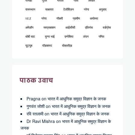
यामाहा
गूगल
भोपाल
गोआ
किंडल
राजस्थान
साक्षरता
टेलीविज़न
नरेगा
अनुवाद
SEZ
नरेगा
नौकरी
ग्रामीण
अयोध्या
अमेज़ॉन
स्वप्रकाशन
आईसीसी
एलियंस
वर्डप्रेस
धोबी घाट
मुन्ना भाई
एम्नेशिया
लंदन
गणित
यूट्यूब
पॉडकास्ट
वोकलॉएड
पाठक उवाच
Pragna
on
भारत में आधुनिक समुद्र विज्ञान के जनक
गुणवंत जोशी
on
भारत में आधुनिक समुद्र विज्ञान के जनक
रवि रतलामी
on
भारत में आधुनिक समुद्र विज्ञान के जनक
Dr Ravi Mishra
on
भारत में आधुनिक समुद्र विज्ञान के
जनक