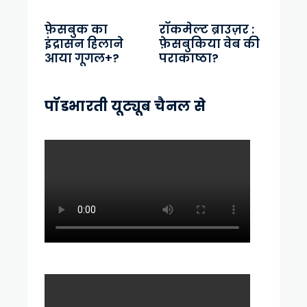
फ़ेसबुक का
रॉकमेल्ट ब्राउज़र :
इंद्रासन हिलाने
फ़ेसबुकिया वेब की
आया गूगल+?
पराकाष्ठा?
पॉडभारती यूट्यूब चैनल से