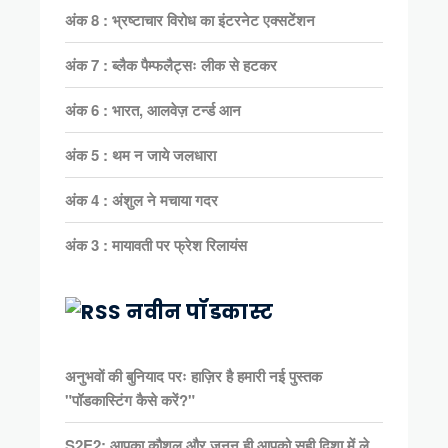
अंक 8 : भ्रष्टाचार विरोध का इंटरनेट एक्सटेंशन
अंक 7 : ब्लैक पैम्फलैट्सः लीक से हटकर
अंक 6 : भारत, आलवेज़ टर्न्ड आन
अंक 5 : थम न जाये जलधारा
अंक 4 : अंशुल ने मचाया गदर
अंक 3 : मायावती पर फ्रेश रिलायंस
नवीन पॉडकास्ट
अनुभवों की बुनियाद परः हाज़िर है हमारी नई पुस्तक
"पॉडकास्टिंग कैसे करें?"
S2E2: आपका कौशल और जुनून ही आपको सही दिशा में ले