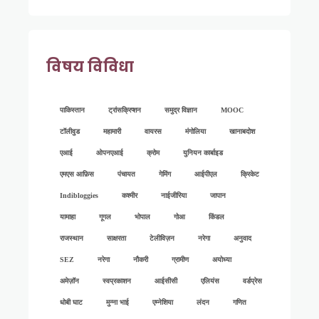
विषय विविधा
पाकिस्तान
ट्रांसक्रिप्शन
समुद्र विज्ञान
MOOC
टॉलीवुड
महामारी
वायरस
मंगोलिया
खानाबदोश
एआई
ओपनएआई
क्रोम
युनियन कार्बाइड
एमएस आफ़िस
पंचायत
गेमिंग
आईपीएल
क्रिकेट
Indibloggies
कश्मीर
नाईजीरिया
जापान
यामाहा
गूगल
भोपाल
गोआ
किंडल
राजस्थान
साक्षरता
टेलीविज़न
नरेगा
अनुवाद
SEZ
नरेगा
नौकरी
ग्रामीण
अयोध्या
अमेज़ॉन
स्वप्रकाशन
आईसीसी
एलियंस
वर्डप्रेस
धोबी घाट
मुन्ना भाई
एम्नेशिया
लंदन
गणित