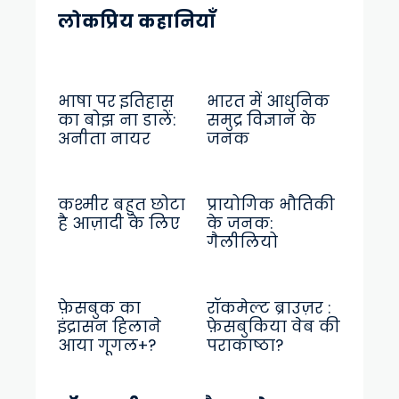
लोकप्रिय कहानियाँ
भाषा पर इतिहास
भारत में आधुनिक
का बोझ ना डालें:
समुद्र विज्ञान के
अनीता नायर
जनक
कश्मीर बहुत छोटा
प्रायोगिक भौतिकी
है आज़ादी के लिए
के जनक:
गैलीलियो
फ़ेसबुक का
रॉकमेल्ट ब्राउज़र :
इंद्रासन हिलाने
फ़ेसबुकिया वेब की
आया गूगल+?
पराकाष्ठा?