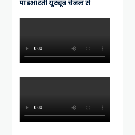
पॉडभारती यूट्यूब चैनल से