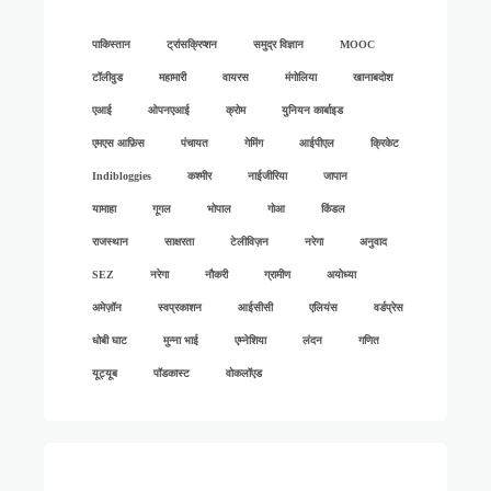
पाकिस्तान
ट्रांसक्रिप्शन
समुद्र विज्ञान
MOOC
टॉलीवुड
महामारी
वायरस
मंगोलिया
खानाबदोश
एआई
ओपनएआई
क्रोम
युनियन कार्बाइड
एमएस आफ़िस
पंचायत
गेमिंग
आईपीएल
क्रिकेट
Indibloggies
कश्मीर
नाईजीरिया
जापान
यामाहा
गूगल
भोपाल
गोआ
किंडल
राजस्थान
साक्षरता
टेलीविज़न
नरेगा
अनुवाद
SEZ
नरेगा
नौकरी
ग्रामीण
अयोध्या
अमेज़ॉन
स्वप्रकाशन
आईसीसी
एलियंस
वर्डप्रेस
धोबी घाट
मुन्ना भाई
एम्नेशिया
लंदन
गणित
यूट्यूब
पॉडकास्ट
वोकलॉएड