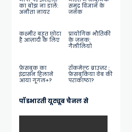
का बोझ ना डालें:
समुद्र विज्ञान के
अनीता नायर
जनक
कश्मीर बहुत छोटा
प्रायोगिक भौतिकी
है आज़ादी के लिए
के जनक:
गैलीलियो
फ़ेसबुक का
रॉकमेल्ट ब्राउज़र :
इंद्रासन हिलाने
फ़ेसबुकिया वेब की
आया गूगल+?
पराकाष्ठा?
पॉडभारती यूट्यूब चैनल से