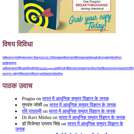
विषय विविधा
पाकिस्तान
ट्रांसक्रिप्शन
समुद्र विज्ञान
MOOC
टॉलीवुड
महामारी
वायरस
मंगोलिया
खानाबदोश
एआई
ओपनएआई
क्रोम
युनियन
कार्बाइड
एमएस
आफ़िस
पंचायत
गेमिंग
आईपीएल
क्रिकेट
Indibloggies
कश्मीर
नाईजीरिया
जापान
यामाहा
गूगल
भोपाल
गोआ
किंडल
राजस्थान
साक्षरता
टेलीवि
घाट
मुन्ना भाई
एम्नेशिया
लंदन
गणित
यूट्यूब
पॉडकास्ट
वोकलॉएड
पाठक उवाच
Pragna
on
भारत में आधुनिक समुद्र विज्ञान के जनक
गुणवंत जोशी
on
भारत में आधुनिक समुद्र विज्ञान के जनक
रवि रतलामी
on
भारत में आधुनिक समुद्र विज्ञान के जनक
Dr Ravi Mishra
on
भारत में आधुनिक समुद्र विज्ञान के जनक
डॉ विजेन्द्र प्रताप सिंह
on
भारत में आधुनिक समुद्र विज्ञान के
जनक