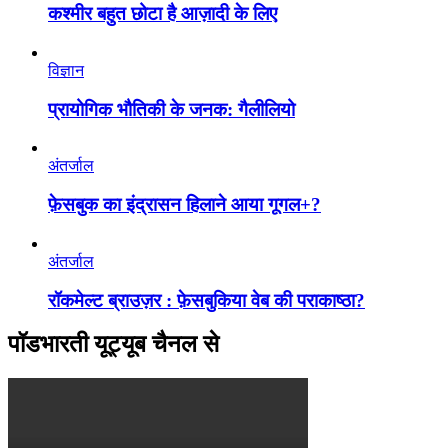
कश्मीर बहुत छोटा है आज़ादी के लिए
विज्ञान
प्रायोगिक भौतिकी के जनक: गैलीलियो
अंतर्जाल
फ़ेसबुक का इंद्रासन हिलाने आया गूगल+?
अंतर्जाल
रॉकमेल्ट ब्राउज़र : फ़ेसबुकिया वेब की पराकाष्ठा?
पॉडभारती यूट्यूब चैनल से