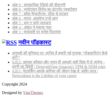
अंक 9 : सामुदायिक रेडियो की दीवानगी
अंक 8 : भ्रष्टाचार विरोध का इंटरनेट एक्सटेंशन
अंक 7 : ब्लैक पैम्फलैट्सः लीक से हटकर
अंक 6 : भारत, आलवेज़ टर्न्ड आन
अंक 5 : थम न जाये जलधारा
अंक 4 : अंशुल ने मचाया गदर
अंक 3 : मायावती पर फ्रेश रिलायंस
नवीन पॉडकास्ट
अनुभवों की बुनियाद परः हाज़िर है हमारी नई पुस्तक "पॉडकास्टिंग कैसे
करें?"
S2E2: आपका कौशल और जुनून ही आपको सही दिशा में ले जायेगा -
धरनी धर द्विवेदी | Demystifying Amazon's TPM & SDM roles
S2E1: नेटवर्किंग आपके करियर की जीवन रेखा है: समीर लाल |
Networking is the Lifeline of your career
Copyright 2024
Designed by
VineThemes