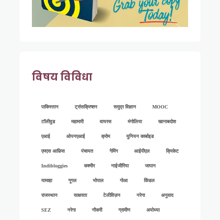
विषय विविधा
पाकिस्तान
ट्रांसक्रिप्शन
समुद्र विज्ञान
MOOC
टॉलीवुड
महामारी
वायरस
मंगोलिया
खानाबदोश
एआई
ओपनएआई
क्रोम
युनियन कार्बाइड
एमएस आफ़िस
पंचायत
गेमिंग
आईपीएल
क्रिकेट
Indibloggies
कश्मीर
नाईजीरिया
जापान
यामाहा
गूगल
भोपाल
गोआ
किंडल
राजस्थान
साक्षरता
टेलीविज़न
नरेगा
अनुवाद
SEZ
नरेगा
नौकरी
ग्रामीण
अयोध्या