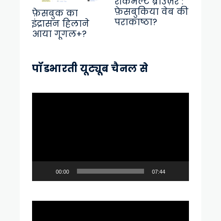
रॉकमेल्ट ब्राउज़र :
फ़ेसबुकिया वेब की
फ़ेसबुक का
पराकाष्ठा?
इंद्रासन हिलाने
आया गूगल+?
पॉडभारती यूट्यूब चैनल से
Video
Player
00:00
07:44
Video
Player