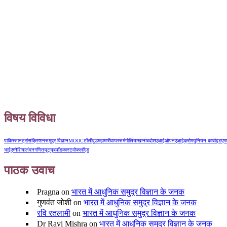
विषय विविधा
पाकिस्तान
ट्रांसक्रिप्शन
समुद्र विज्ञान
MOOC
टॉलीवुड
महामारी
वायरस
मंगोलिया
खानाबदोश
एआई
ओपनएआई
क्रोम
युनियन कार्बाइड
एम
भाई
एम्नेशिया
लंदन
गणित
यूट्यूब
पॉडकास्ट
वोकलॉएड
पाठक उवाच
Pragna
on
भारत में आधुनिक समुद्र विज्ञान के जनक
गुणवंत जोशी
on
भारत में आधुनिक समुद्र विज्ञान के जनक
रवि रतलामी
on
भारत में आधुनिक समुद्र विज्ञान के जनक
Dr Ravi Mishra
on
भारत में आधुनिक समुद्र विज्ञान के जनक