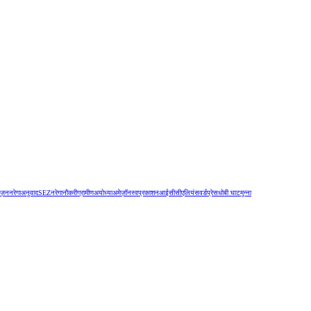
िज़न
नरेगा
अनुवाद
SEZ
नरेगा
नौकरी
ग्रामीण
अयोध्या
अमेज़ॉन
स्वप्रकाशन
आईसीसी
एलियंस
वर्डप्रेस
धोबी घाट
मुन्ना