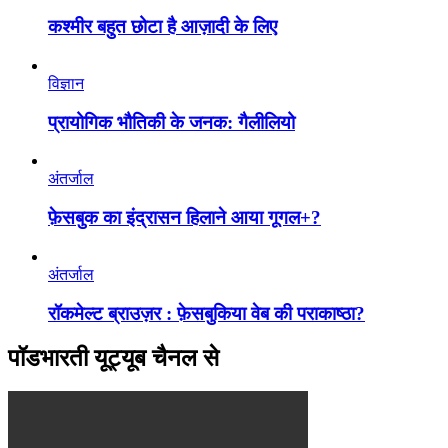
कश्मीर बहुत छोटा है आज़ादी के लिए
विज्ञान
प्रायोगिक भौतिकी के जनक: गैलीलियो
अंतर्जाल
फ़ेसबुक का इंद्रासन हिलाने आया गूगल+?
अंतर्जाल
रॉकमेल्ट ब्राउज़र : फ़ेसबुकिया वेब की पराकाष्ठा?
पॉडभारती यूट्यूब चैनल से