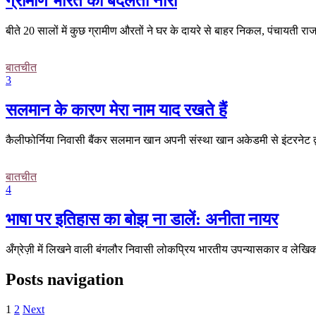
ग्रामीण भारत की बदलती नारी
बीते 20 सालों में कुछ ग्रामीण औरतों ने घर के दायरे से बाहर निकल, पंचायती 
बातचीत
3
सलमान के कारण मेरा नाम याद रखते हैं
कैलीफोर्निया निवासी बैंकर सलमान खान अपनी संस्था खान अकेडमी से इंटरनेट द्
बातचीत
4
भाषा पर इतिहास का बोझ ना डालें: अनीता नायर
अँग्रेज़ी में लिखने वाली बंगलौर निवासी लोकप्रिय भारतीय उपन्यासकार व ले
Posts navigation
1
2
Next