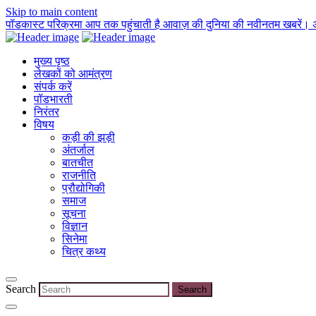
Skip to main content
पॉडकास्ट परिक्रमा आप तक पहुंचाती है आवाज़ की दुनिया की नवीनतम खबरें। 
मुख्य पृष्ठ
लेखकों को आमंत्रण
संपर्क करें
पॉडभारती
निरंतर
विषय
कड़ी की झड़ी
अंतर्जाल
बातचीत
राजनीति
प्रौद्योगिकी
समाज
सूचना
विज्ञान
सिनेमा
चित्र कथ्य
Search