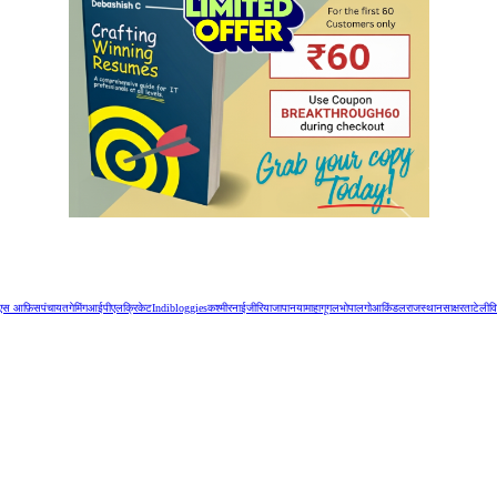
एस आफ़िस
पंचायत
गेमिंग
आईपीएल
क्रिकेट
Indibloggies
कश्मीर
नाईजीरिया
जापान
यामाहा
गूगल
भोपाल
गोआ
किंडल
राजस्थान
साक्षरता
टेलीव