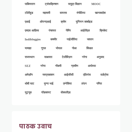
पाकिस्तान
ट्रांसक्रिप्शन
समुद्र विज्ञान
MOOC
टॉलीवुड
महामारी
वायरस
मंगोलिया
खानाबदोश
एआई
ओपनएआई
क्रोम
युनियन कार्बाइड
एमएस आफ़िस
पंचायत
गेमिंग
आईपीएल
क्रिकेट
Indibloggies
कश्मीर
नाईजीरिया
जापान
यामाहा
गूगल
भोपाल
गोआ
किंडल
राजस्थान
साक्षरता
टेलीविज़न
नरेगा
अनुवाद
SEZ
नरेगा
नौकरी
ग्रामीण
अयोध्या
अमेज़ॉन
स्वप्रकाशन
आईसीसी
एलियंस
वर्डप्रेस
धोबी घाट
मुन्ना भाई
एम्नेशिया
लंदन
गणित
यूट्यूब
पॉडकास्ट
वोकलॉएड
पाठक उवाच