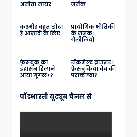
अनीता नायर
जनक
कश्मीर बहुत छोटा
प्रायोगिक भौतिकी
है आज़ादी के लिए
के जनक:
गैलीलियो
फ़ेसबुक का
रॉकमेल्ट ब्राउज़र :
इंद्रासन हिलाने
फ़ेसबुकिया वेब की
आया गूगल+?
पराकाष्ठा?
पॉडभारती यूट्यूब चैनल से