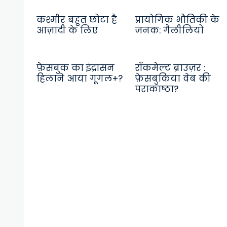
कश्मीर बहुत छोटा है
प्रायोगिक भौतिकी के
आज़ादी के लिए
जनक: गैलीलियो
फ़ेसबुक का इंद्रासन
रॉकमेल्ट ब्राउज़र :
हिलाने आया गूगल+?
फ़ेसबुकिया वेब की
पराकाष्ठा?