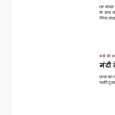
FIP वापस 
के साथ कान
लिया साक्ष
कड़ी की झ
मंदी 
छात्रा का
पाक़ी दुःस