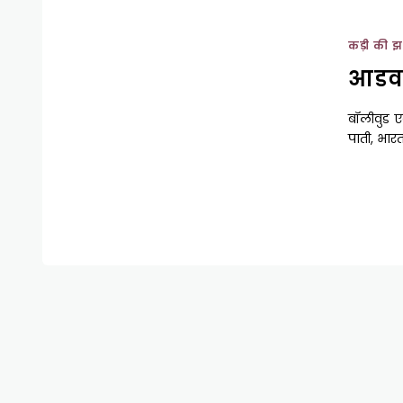
कड़ी की झ
आडवा
बॉलीवुड ए
पाती, भार