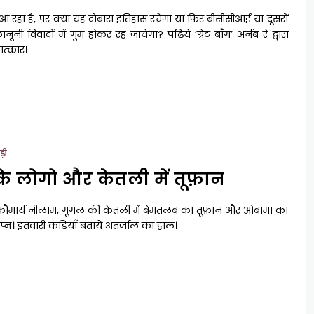
आ रहा है, पर क्या यह दोबारा इतिहास रचेगा या फिर बीसीसीआई या दूसरों
ूनी विवादों में गुम होकर रह जायेगा? पढ़िये ‘ग्रेट बाँग’ अर्नब रे द्वारा
ात्कार।
ड़ी
के लोगो और केतली में तूफ़ान
 कौमार्य नीलाम, गूगल की केतली में बेमतलब का तूफ़ान और ओबामा का
्वप्न। इतवारी कड़ियाँ बतायें अंतर्जाल का हाल।