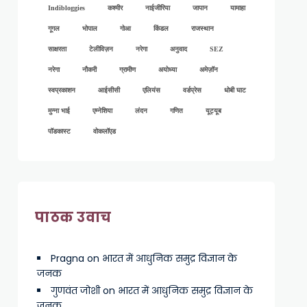
Indibloggies
कश्मीर
नाईजीरिया
जापान
यामाहा
गूगल
भोपाल
गोआ
किंडल
राजस्थान
साक्षरता
टेलीविज़न
नरेगा
अनुवाद
SEZ
नरेगा
नौकरी
ग्रामीण
अयोध्या
अमेज़ॉन
स्वप्रकाशन
आईसीसी
एलियंस
वर्डप्रेस
धोबी घाट
मुन्ना भाई
एम्नेशिया
लंदन
गणित
यूट्यूब
पॉडकास्ट
वोकलॉएड
पाठक उवाच
Pragna
on
भारत में आधुनिक समुद्र विज्ञान के
जनक
गुणवंत जोशी
on
भारत में आधुनिक समुद्र विज्ञान के
जनक