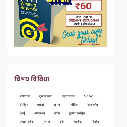
विषय विविधा
पाकिस्तान
ट्रांसक्रिप्शन
समुद्र विज्ञान
MOOC
टॉलीवुड
महामारी
वायरस
मंगोलिया
खानाबदोश
एआई
ओपनएआई
क्रोम
युनियन कार्बाइड
एमएस आफ़िस
पंचायत
गेमिंग
आईपीएल
क्रिकेट