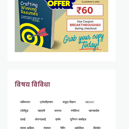
विषय विविधा
पाकिस्तान
ट्रांसक्रिप्शन
समुद्र विज्ञान
MOOC
टॉलीवुड
महामारी
वायरस
मंगोलिया
खानाबदोश
एआई
ओपनएआई
क्रोम
युनियन कार्बाइड
एमएस आफ़िस
पंचायत
गेमिंग
आईपीएल
क्रिकेट