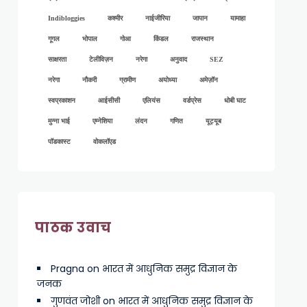
Indibloggies
कश्मीर
नाईजीरिया
जापान
यामाहा
गूगल
भोपाल
गोआ
किंडल
राजस्थान
साक्षरता
टेलीविज़न
नरेगा
अनुवाद
SEZ
नरेगा
नौकरी
ग्रामीण
अयोध्या
अमेज़ॉन
स्वप्रकाशन
आईसीसी
एलियंस
वर्डप्रेस
धोबी घाट
मुन्ना भाई
एम्नेशिया
लंदन
गणित
यूट्यूब
पॉडकास्ट
वोकलॉएड
पाठक उवाच
Pragna
on
भारत में आधुनिक समुद्र विज्ञान के
जनक
गुणवंत जोशी
on
भारत में आधुनिक समुद्र विज्ञान के