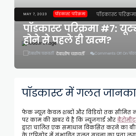
पॉडकास्ट परिक्रम
पॉडकास्ट परिक्रमा
MAY 7, 2023
पॉडकास्ट परिक्रमा #7: यूट्
होने से पहले ही खत्म?
देबाशीष चक्रवर्ती
Comments Off
On पॉडकास
पॉडकास्ट में गलत जानकार
फेक न्यूज़ केवल शब्दों और विडियो तक सीमित नही
पर काम की खबर ये है कि न्यूजगार्ड और
बैरोमी
द्वारा चालित एक समाधान विकसित करने का बीड़ा 
के एपिसोड में संभावित गलत सूचना का पता लगा