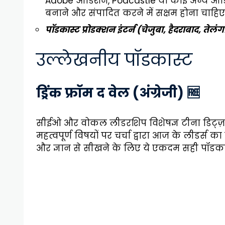
Adobe ऑडिशन, Podcastle या कोई अन्य ऑडियो
बनाने और संपादित करने में सक्षम होना चा
पॉडकास्ट प्रोडक्शन इंटर्न (चेजुबा, हैदराबाद, तेलं
उल्लेखनीय पॉडकास्ट
ड्रिंक फ्रॉम द वेल (अंग्रेजी) 🆓
सीईओ और वोकल लीडरशिप विशेषज्ञ टीना डिट्ज
महत्वपूर्ण विषयों पर चर्चा द्वारा आज के लीडर्स का म
और ज्ञान से सीखने के लिए ये एकदम सही पॉडकास