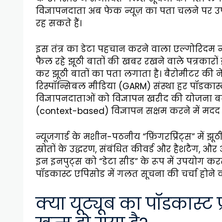
विज्ञापनदाता अब फेक न्यूज़ का पता चलने पर उ
रह सकते हैं।
इस तंत्र का डेटा पहचान करने वाला एल्गोरिदम न्य
फैल रहे झूठी बातों की खबर रखने वाले पत्रकारों
कर झूठी बातों का पता लगाता है। बैरोमीटर की नेच
रिस्पॉन्सिबल मीडिया (GARM) संस्था हर पॉडकास्
विज्ञापनदाताओं को विज्ञापन खरीद की योजना बन
(context-based) विज्ञापन सक्षम करने में मदद
न्यूजगार्ड के मशीन-पठनीय “फ़िंगरप्रिंट्स” मे
स्रोतों के उद्धरण, संबंधित कीवर्ड और हैशटैग, और
इन इनपुट्स को “डेटा सीड” के रूप में उपयोग 
पॉडकास्ट एपिसोड में गलत सूचना की चर्चा होने क
क्या यूट्यूब का पॉडकास्ट प